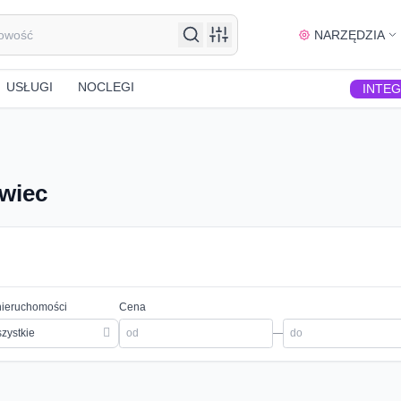
NARZĘDZIA
USŁUGI
NOCLEGI
INTE
owiec
nieruchomości
Cena
zystkie
—