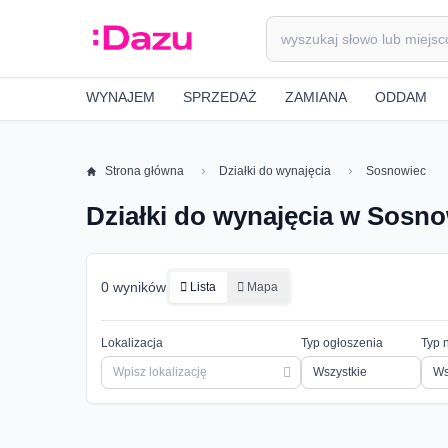
WYNAJEM
SPRZEDAŻ
ZAMIANA
ODDAM
Strona główna
Działki do wynajęcia
Sosnowiec
Działki do wynajęcia w Sosn
0 wyników
Lista
Mapa
Lokalizacja
Typ ogłoszenia
Typ 
Ws