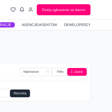
Dodaj ogłoszenie za darmo
GRACJE
AGENCJE/AGENTÓW
DEWELOPERZY
Filtry
Zapisz
Wyszukaj