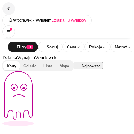
Włocławek · Wynajem
Dzialka · 0 wyników
Filtry
Sortuj
Cena
Pokoje
Metraż
3
Dzialka
Wynajem
Włocławek
Karty
Galeria
Lista
Mapa
Najnowsze