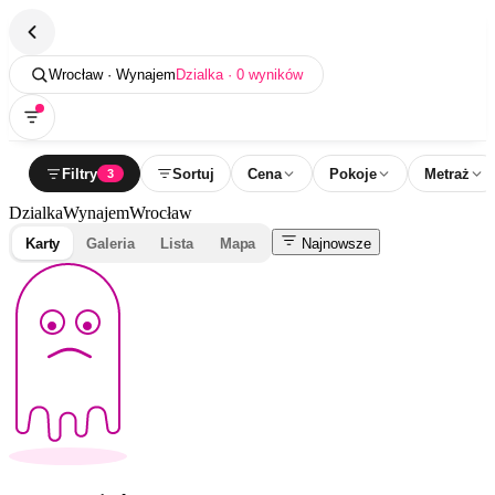
Wrocław · Wynajem
Dzialka · 0 wyników
Filtry
Sortuj
Cena
Pokoje
Metraż
3
Dzialka
Wynajem
Wrocław
Karty
Galeria
Lista
Mapa
Najnowsze