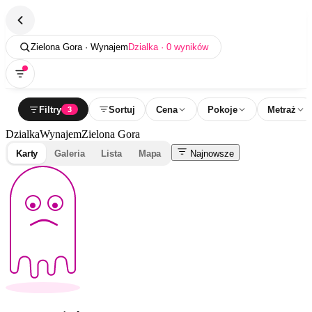
Zielona Gora · Wynajem
Dzialka · 0 wyników
Filtry
Sortuj
Cena
Pokoje
Metraż
3
Dzialka
Wynajem
Zielona Gora
Karty
Galeria
Lista
Mapa
Najnowsze