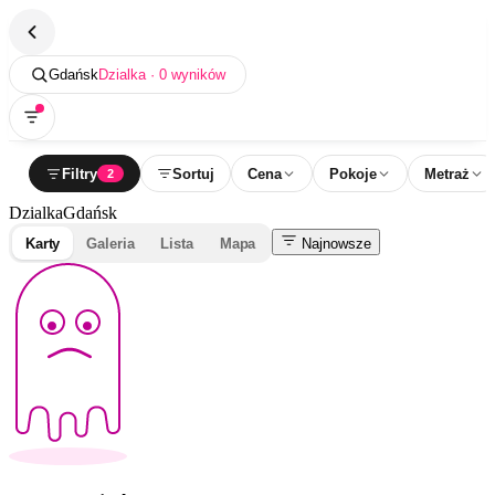
Gdańsk
Dzialka · 0 wyników
Filtry
Sortuj
Cena
Pokoje
Metraż
2
Dzialka
Gdańsk
Karty
Galeria
Lista
Mapa
Najnowsze