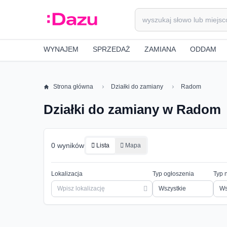
WYNAJEM
SPRZEDAŻ
ZAMIANA
ODDAM
Strona główna
Działki do zamiany
Radom
Działki do zamiany w Radom
0 wyników
Lista
Mapa
Lokalizacja
Typ ogłoszenia
Typ 
Ws