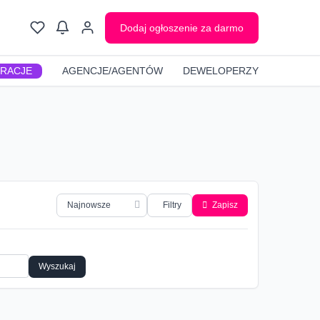
Dodaj ogłoszenie za darmo
GRACJE
AGENCJE/AGENTÓW
DEWELOPERZY
Filtry
Zapisz
Wyszukaj