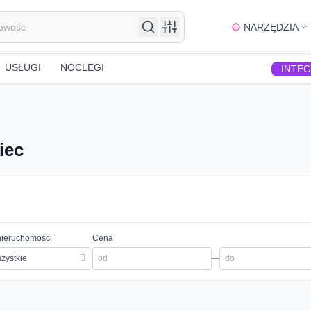
NARZĘDZIA
USŁUGI
NOCLEGI
INTE
iec
nieruchomości
Cena
zystkie
—