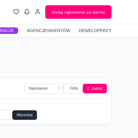
Dodaj ogłoszenie za darmo
GRACJE
AGENCJE/AGENTÓW
DEWELOPERZY
Filtry
Zapisz
Wyszukaj