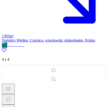
1393m²
Nadolice Wielkie, Czernica, wrocławski, dolnośląskie, Polska
HP
Home Partner
4 z 4