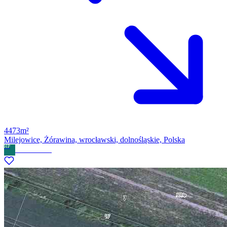
4473m²
Milejowice, Żórawina, wrocławski, dolnośląskie, Polska
HP
Home Partner