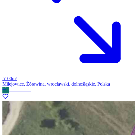
5100m²
Milejowice, Żórawina, wrocławski, dolnośląskie, Polska
HP
Home Partner