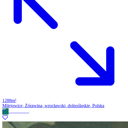
1288m²
Milejowice, Żórawina, wrocławski, dolnośląskie, Polska
HP
Home Partner