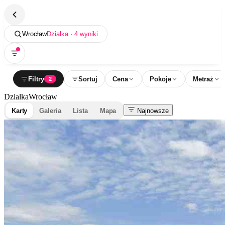
Wrocław
Dzialka · 4 wyniki
Filtry
Sortuj
Cena
Pokoje
Metraż
2
Dzialka
Wrocław
Karty
Galeria
Lista
Mapa
Najnowsze