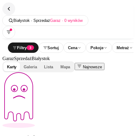
Białystok · Sprzedaż
Garaz · 0 wyników
Filtry
Sortuj
Cena
Pokoje
Metraż
3
Garaz
Sprzedaż
Białystok
Karty
Galeria
Lista
Mapa
Najnowsze