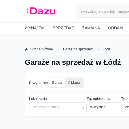
WYNAJEM
SPRZEDAŻ
ZAMIANA
ODDAM
Strona główna
Garaz na sprzedaż
Łódź
Garaże na sprzedaż w Łódź
0 wyników
Lista
Mapa
Lokalizacja
Typ ogłoszenia
Typ 
Ws