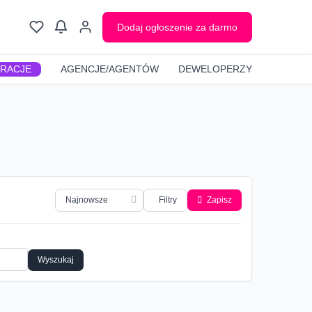
Dodaj ogłoszenie za darmo
GRACJE
AGENCJE/AGENTÓW
DEWELOPERZY
Filtry
Zapisz
Wyszukaj