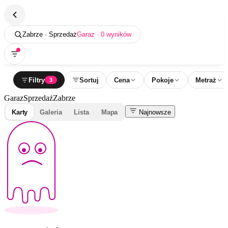
Zabrze · Sprzedaż
Garaz · 0 wyników
Filtry
Sortuj
Cena
Pokoje
Metraż
3
Garaz
Sprzedaż
Zabrze
Karty
Galeria
Lista
Mapa
Najnowsze