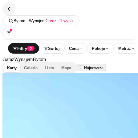
Bytom · Wynajem
Garaz · 1 wynik
Filtry
Sortuj
Cena
Pokoje
Metraż
3
Garaz
Wynajem
Bytom
Karty
Galeria
Lista
Mapa
Najnowsze