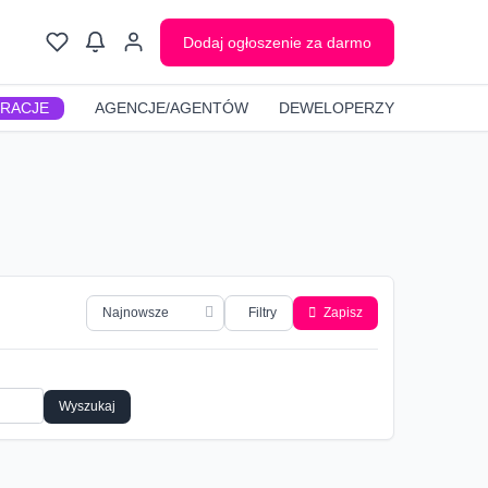
Dodaj ogłoszenie za darmo
GRACJE
AGENCJE/AGENTÓW
DEWELOPERZY
Filtry
Zapisz
Wyszukaj