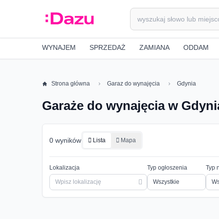
WYNAJEM
SPRZEDAŻ
ZAMIANA
ODDAM
Strona główna
Garaz do wynajęcia
Gdynia
Garaże do wynajęcia w Gdyni
0 wyników
Lista
Mapa
Lokalizacja
Typ ogłoszenia
Typ 
Ws