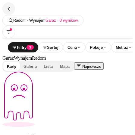
Radom · Wynajem
Garaz · 0 wyników
Filtry
Sortuj
Cena
Pokoje
Metraż
3
Garaz
Wynajem
Radom
Karty
Galeria
Lista
Mapa
Najnowsze