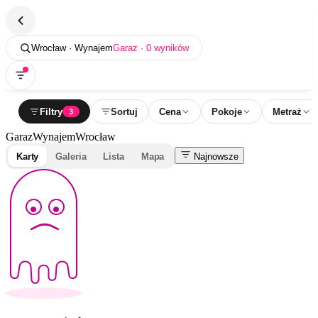
Wrocław · Wynajem
Garaz · 0 wyników
Filtry
Sortuj
Cena
Pokoje
Metraż
3
Garaz
Wynajem
Wrocław
Karty
Galeria
Lista
Mapa
Najnowsze