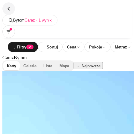
Bytom
Garaz · 1 wynik
Filtry
Sortuj
Cena
Pokoje
Metraż
2
Garaz
Bytom
Karty
Galeria
Lista
Mapa
Najnowsze