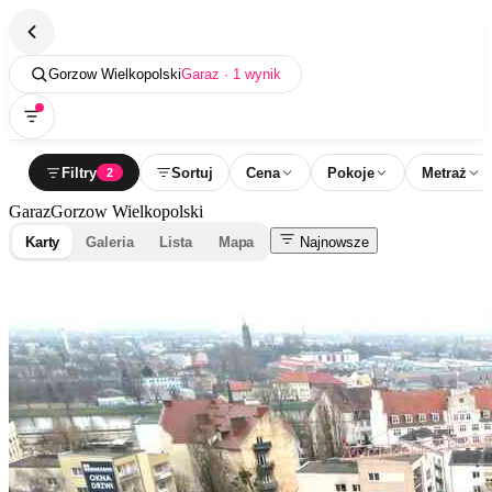
Gorzow Wielkopolski
Garaz · 1 wynik
Filtry
Sortuj
Cena
Pokoje
Metraż
2
Garaz
Gorzow Wielkopolski
Karty
Galeria
Lista
Mapa
Najnowsze