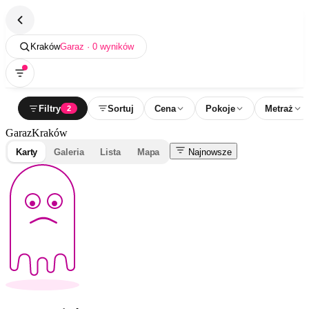
Kraków
Garaz · 0 wyników
Filtry
Sortuj
Cena
Pokoje
Metraż
2
Garaz
Kraków
Karty
Galeria
Lista
Mapa
Najnowsze