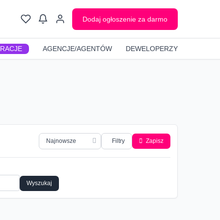
Dodaj ogłoszenie za darmo
GRACJE
AGENCJE/AGENTÓW
DEWELOPERZY
Filtry
Zapisz
Wyszukaj