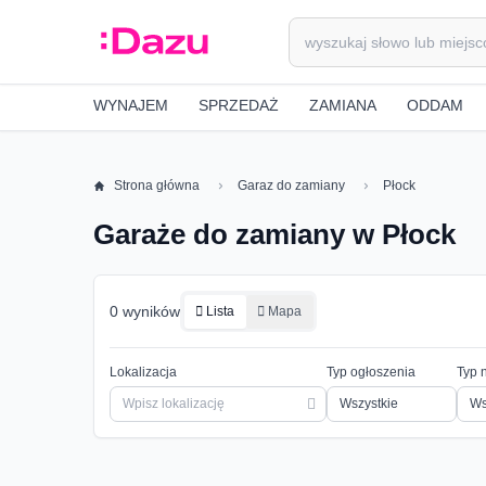
WYNAJEM
SPRZEDAŻ
ZAMIANA
ODDAM
Strona główna
Garaz do zamiany
Płock
Garaże do zamiany w Płock
0 wyników
Lista
Mapa
Lokalizacja
Typ ogłoszenia
Typ 
Ws