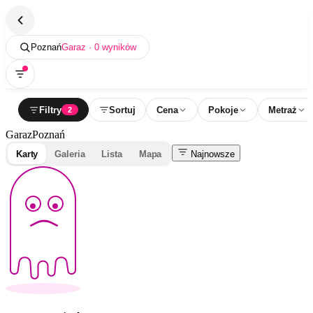
Poznań
Garaz · 0 wyników
Filtry
Sortuj
Cena
Pokoje
Metraż
2
Garaz
Poznań
Karty
Galeria
Lista
Mapa
Najnowsze