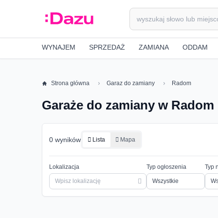
WYNAJEM
SPRZEDAŻ
ZAMIANA
ODDAM
Strona główna
Garaz do zamiany
Radom
Garaże do zamiany w Radom
0 wyników
Lista
Mapa
Lokalizacja
Typ ogłoszenia
Typ 
Ws