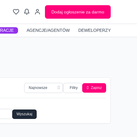
Dodaj ogłoszenie za darmo
GRACJE
AGENCJE/AGENTÓW
DEWELOPERZY
Filtry
Zapisz
Wyszukaj