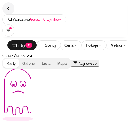
Warszawa
Garaz · 0 wyników
Filtry
Sortuj
Cena
Pokoje
Metraż
2
Garaz
Warszawa
Karty
Galeria
Lista
Mapa
Najnowsze