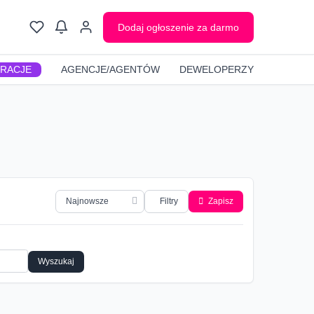
Dodaj ogłoszenie za darmo
GRACJE
AGENCJE/AGENTÓW
DEWELOPERZY
Filtry
Zapisz
Wyszukaj