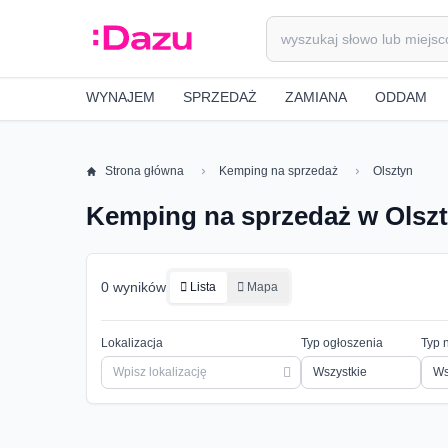
WYNAJEM
SPRZEDAŻ
ZAMIANA
ODDAM
Strona główna
Kemping na sprzedaż
Olsztyn
Kemping na sprzedaż w Olsz
0 wyników
Lista
Mapa
Lokalizacja
Typ ogłoszenia
Typ 
Ws