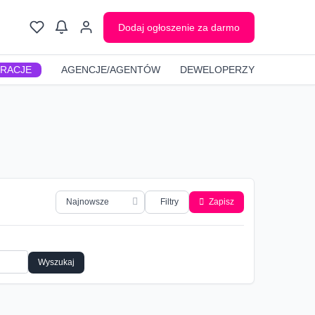
Dodaj ogłoszenie za darmo
GRACJE
AGENCJE/AGENTÓW
DEWELOPERZY
Filtry
Zapisz
Wyszukaj