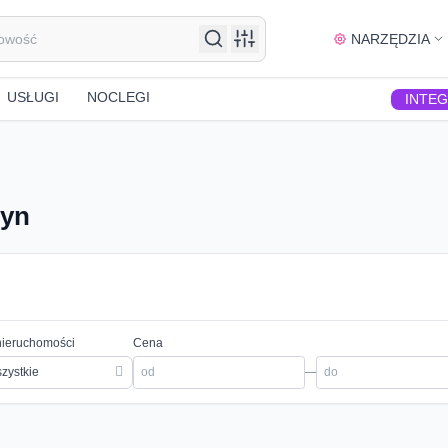
NARZĘDZIA
USŁUGI
NOCLEGI
INTE
tyn
nieruchomości
Cena
zystkie
—