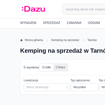
WYNAJEM
SPRZEDAŻ
ZAMIANA
ODDAM
Strona główna
Kemping na sprzedaż
Tarnów
Kemping na sprzedaż w Tarn
0 wyników
Lista
Mapa
Lokalizacja
Typ ogłoszenia
Typ 
Ws