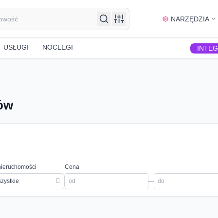
NARZĘDZIA
USŁUGI
NOCLEGI
INTE
ów
nieruchomości
Cena
zystkie
—