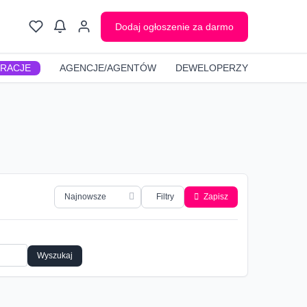
Dodaj ogłoszenie za darmo
GRACJE
AGENCJE/AGENTÓW
DEWELOPERZY
Filtry
Zapisz
Wyszukaj