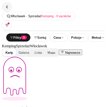
Włocławek · Sprzedaż
Kemping · 0 wyników
Filtry
Sortuj
Cena
Pokoje
Metraż
3
Kemping
Sprzedaż
Włocławek
Karty
Galeria
Lista
Mapa
Najnowsze