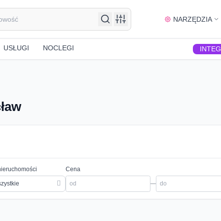
NARZĘDZIA
USŁUGI
NOCLEGI
INTE
cław
nieruchomości
Cena
zystkie
—