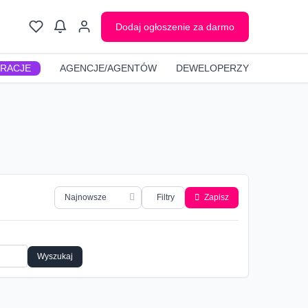
Dodaj ogłoszenie za darmo
GRACJE
AGENCJE/AGENTÓW
DEWELOPERZY
Filtry
Zapisz
Wyszukaj