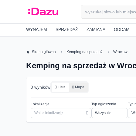
WYNAJEM
SPRZEDAŻ
ZAMIANA
ODDAM
Strona główna
Kemping na sprzedaż
Wrocław
Kemping na sprzedaż w Wro
0 wyników
Lista
Mapa
Lokalizacja
Typ ogłoszenia
Typ 
Ws