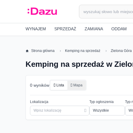
WYNAJEM
SPRZEDAŻ
ZAMIANA
ODDAM
Strona główna
Kemping na sprzedaż
Zielona Góra
Kemping na sprzedaż w Ziel
0 wyników
Lista
Mapa
Lokalizacja
Typ ogłoszenia
Typ 
Ws