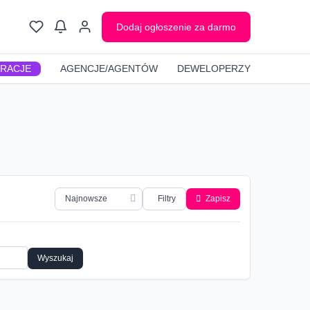
Dodaj ogłoszenie za darmo
GRACJE
AGENCJE/AGENTÓW
DEWELOPERZY
Filtry
Zapisz
Wyszukaj