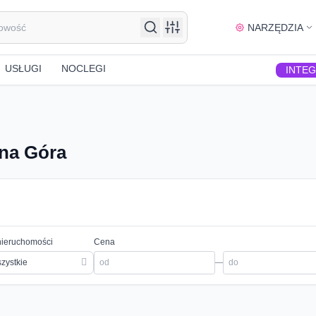
NARZĘDZIA
USŁUGI
NOCLEGI
INTE
ona Góra
nieruchomości
Cena
zystkie
—