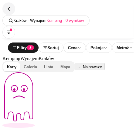
Kraków · Wynajem
Kemping · 0 wyników
Filtry
Sortuj
Cena
Pokoje
Metraż
3
Kemping
Wynajem
Kraków
Karty
Galeria
Lista
Mapa
Najnowsze