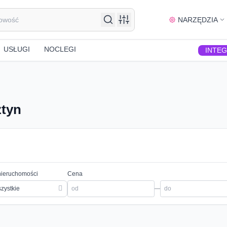
NARZĘDZIA
USŁUGI
NOCLEGI
INTE
ztyn
nieruchomości
Cena
zystkie
—