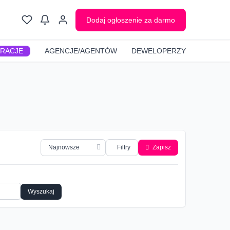
Dodaj ogłoszenie za darmo
GRACJE
AGENCJE/AGENTÓW
DEWELOPERZY
Filtry
Zapisz
Wyszukaj