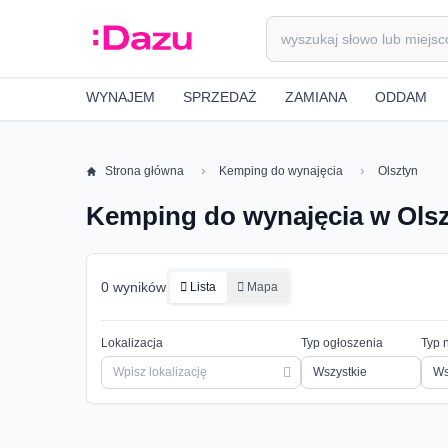
WYNAJEM
SPRZEDAŻ
ZAMIANA
ODDAM
Strona główna
Kemping do wynajęcia
Olsztyn
Kemping do wynajęcia w Ols
0 wyników
Lista
Mapa
Lokalizacja
Typ ogłoszenia
Typ 
Ws