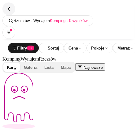
Rzeszów · Wynajem
Kemping · 0 wyników
Filtry
Sortuj
Cena
Pokoje
Metraż
3
Kemping
Wynajem
Rzeszów
Karty
Galeria
Lista
Mapa
Najnowsze