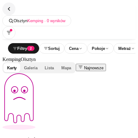
Olsztyn
Kemping · 0 wyników
Filtry
Sortuj
Cena
Pokoje
Metraż
2
Kemping
Olsztyn
Karty
Galeria
Lista
Mapa
Najnowsze