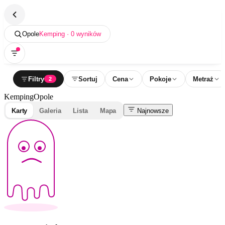
Opole
Kemping · 0 wyników
Filtry
Sortuj
Cena
Pokoje
Metraż
2
Kemping
Opole
Karty
Galeria
Lista
Mapa
Najnowsze