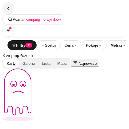
Poznań
Kemping · 0 wyników
Filtry
Sortuj
Cena
Pokoje
Metraż
2
Kemping
Poznań
Karty
Galeria
Lista
Mapa
Najnowsze