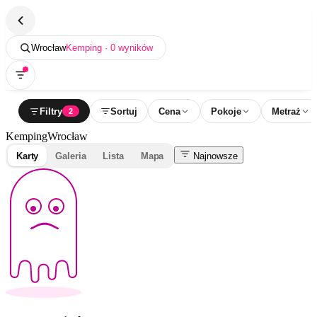
Wrocław
Kemping · 0 wyników
Filtry
Sortuj
Cena
Pokoje
Metraż
2
Kemping
Wrocław
Karty
Galeria
Lista
Mapa
Najnowsze