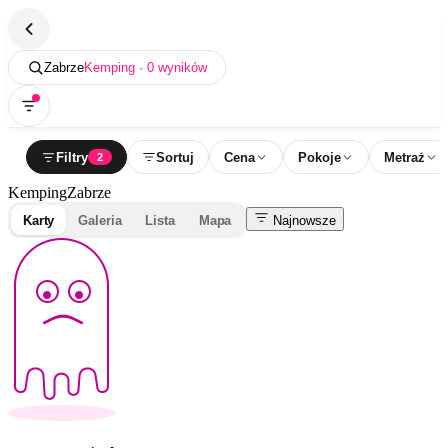
Zabrze
Kemping · 0 wyników
Filtry
Sortuj
Cena
Pokoje
Metraż
2
Kemping
Zabrze
Karty
Galeria
Lista
Mapa
Najnowsze