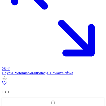
26m²
Gdynia, Witomino-Radiostacja, Chwarznieńska
Revelium Nieruchomości
1 z 1