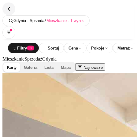
Gdynia · Sprzedaż
Mieszkanie · 1 wynik
Filtry
Sortuj
Cena
Pokoje
Metraż
3
Mieszkanie
Sprzedaż
Gdynia
Karty
Galeria
Lista
Mapa
Najnowsze