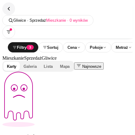
Gliwice · Sprzedaż
Mieszkanie · 0 wyników
Filtry
Sortuj
Cena
Pokoje
Metraż
3
Mieszkanie
Sprzedaż
Gliwice
Karty
Galeria
Lista
Mapa
Najnowsze