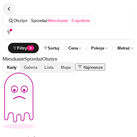
Olsztyn · Sprzedaż
Mieszkanie · 0 wyników
Filtry
Sortuj
Cena
Pokoje
Metraż
3
Mieszkanie
Sprzedaż
Olsztyn
Karty
Galeria
Lista
Mapa
Najnowsze