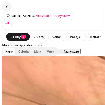
Radom · Sprzedaż
Mieszkanie · 10 wyników
Filtry
Sortuj
Cena
Pokoje
Metraż
3
Mieszkanie
Sprzedaż
Radom
Karty
Galeria
Lista
Mapa
Najnowsze