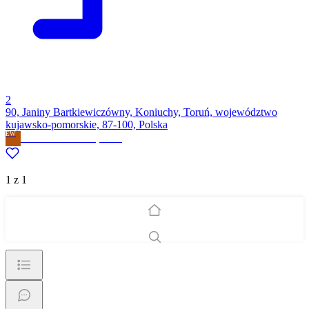
2
90, Janiny Bartkiewiczówny, Koniuchy, Toruń, województwo
kujawsko-pomorskie, 87-100, Polska
EW
Ewa Wiśniewska
· Prywatne
1 z 1