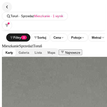
Toruń · Sprzedaż
Mieszkanie · 1 wynik
Filtry
Sortuj
Cena
Pokoje
Metraż
3
Mieszkanie
Sprzedaż
Toruń
Karty
Galeria
Lista
Mapa
Najnowsze