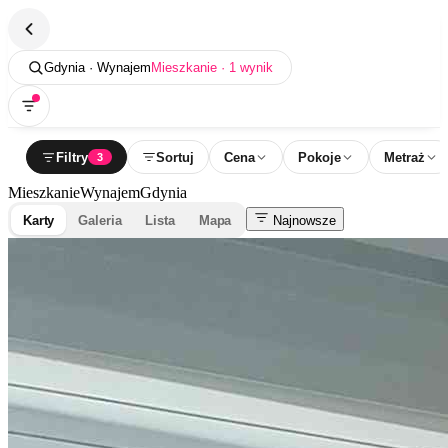
Gdynia · Wynajem
Mieszkanie · 1 wynik
Filtry
Sortuj
Cena
Pokoje
Metraż
3
Mieszkanie
Wynajem
Gdynia
Karty
Galeria
Lista
Mapa
Najnowsze