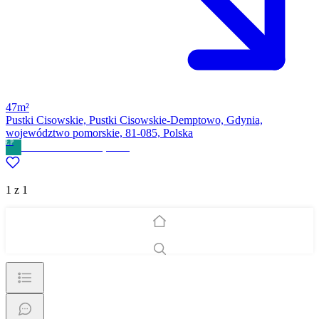
47m²
Pustki Cisowskie, Pustki Cisowskie-Demptowo, Gdynia,
województwo pomorskie, 81-085, Polska
ŁP
Łukasz Pancewicz
· Prywatne
1 z 1