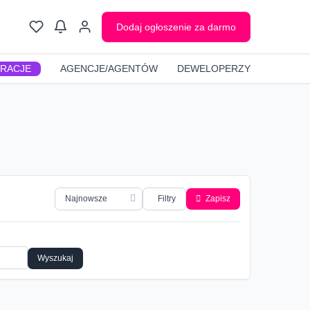
Dodaj ogłoszenie za darmo
GRACJE
AGENCJE/AGENTÓW
DEWELOPERZY
Filtry
Zapisz
Wyszukaj