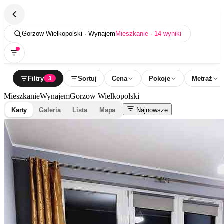
Gorzow Wielkopolski · Wynajem
Mieszkanie · 14 wyniki
Filtry
Sortuj
Cena
Pokoje
Metraż
3
Mieszkanie
Wynajem
Gorzow Wielkopolski
Karty
Galeria
Lista
Mapa
Najnowsze