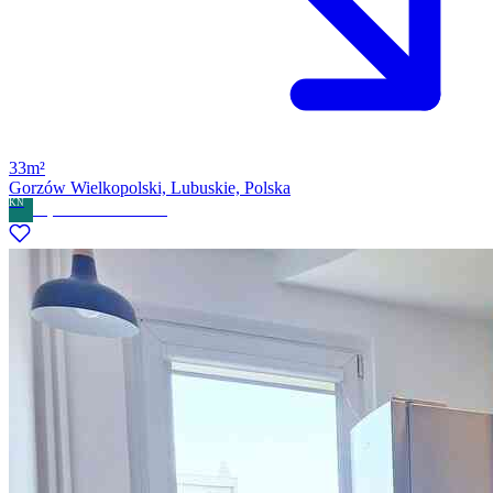
33m²
Gorzów Wielkopolski, Lubuskie, Polska
KN
Kryswal Nieruchomości