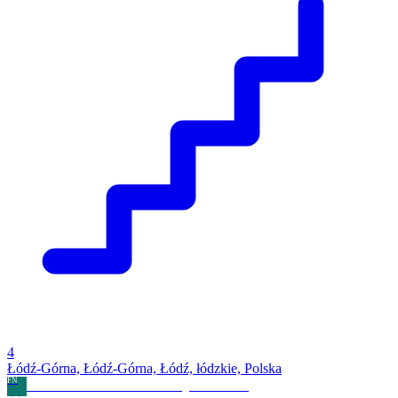
4
Łódź-Górna, Łódź-Górna, Łódź, łódzkie, Polska
FN
FILAR NIERUCHOMOŚCI Grzegorz Mrowicki