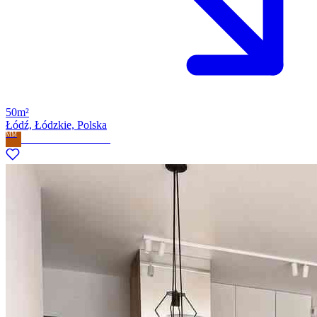
50m²
Łódź, Łódzkie, Polska
MM
Milla Marzena Milewska