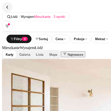
Łódź · Wynajem
Mieszkanie · 3 wyniki
Filtry
Sortuj
Cena
Pokoje
Metraż
3
Mieszkanie
Wynajem
Łódź
Karty
Galeria
Lista
Mapa
Najnowsze