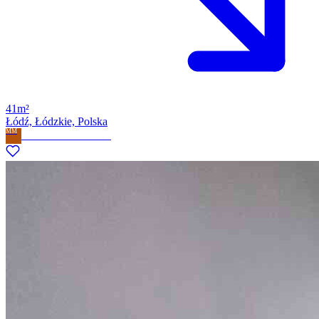
41m²
Łódź, Łódzkie, Polska
MM
Milla Marzena Milewska