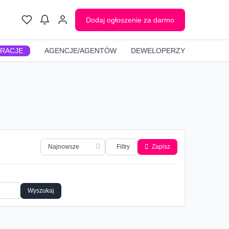
Dodaj ogłoszenie za darmo
GRACJE
AGENCJE/AGENTÓW
DEWELOPERZY
Filtry
Zapisz
Wyszukaj