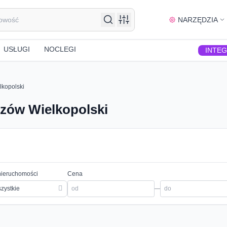
NARZĘDZIA
USŁUGI
NOCLEGI
INTE
lkopolski
zów Wielkopolski
nieruchomości
Cena
zystkie
—