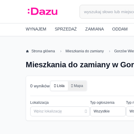
WYNAJEM
SPRZEDAŻ
ZAMIANA
ODDAM
Strona główna
Mieszkania do zamiany
Gorzów Wie
Mieszkania do zamiany w Gor
0 wyników
Lista
Mapa
Lokalizacja
Typ ogłoszenia
Typ 
Ws