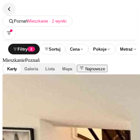
Poznań
Mieszkanie · 2 wyniki
Filtry
Sortuj
Cena
Pokoje
Metraż
2
Mieszkanie
Poznań
Karty
Galeria
Lista
Mapa
Najnowsze