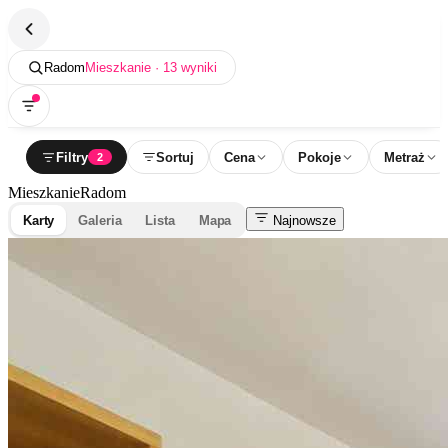
Radom
Mieszkanie · 13 wyniki
Filtry
Sortuj
Cena
Pokoje
Metraż
2
Mieszkanie
Radom
Karty
Galeria
Lista
Mapa
Najnowsze