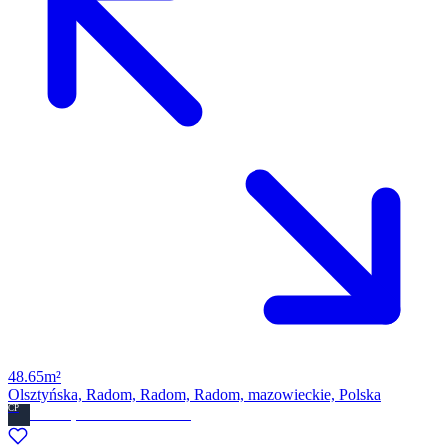
48.65m²
Olsztyńska, Radom, Radom, Radom, mazowieckie, Polska
CP
Ckdom.pl Biuro nieruchomosci