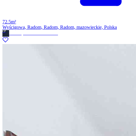
72.5m²
Wyścigowa, Radom, Radom, Radom, mazowieckie, Polska
CP
Ckdom.pl Biuro nieruchomosci