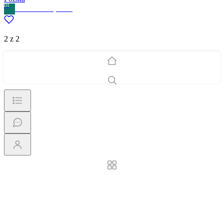
DI
Denis Isiev
· Prywatne
2 z 2