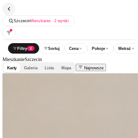
Szczecin
Mieszkanie · 2 wyniki
Filtry
Sortuj
Cena
Pokoje
Metraż
2
Mieszkanie
Szczecin
Karty
Galeria
Lista
Mapa
Najnowsze