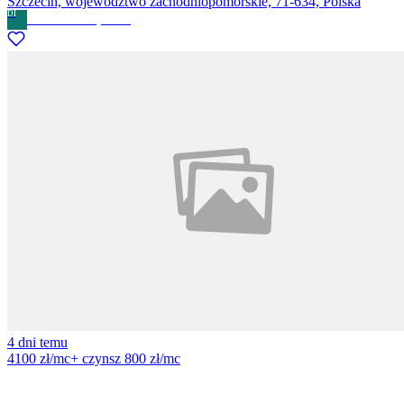
Szczecin, województwo zachodniopomorskie, 71-634, Polska
DI
Denis Isiev
· Prywatne
4 dni temu
4100 zł/mc
+ czynsz 800 zł/mc