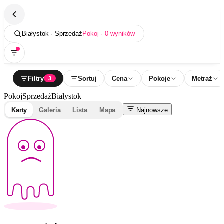
Białystok · Sprzedaż
Pokoj · 0 wyników
Filtry
Sortuj
Cena
Pokoje
Metraż
3
Pokoj
Sprzedaż
Białystok
Karty
Galeria
Lista
Mapa
Najnowsze